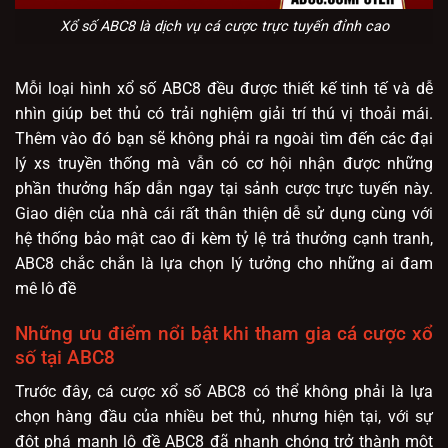
Xổ số ABC8 là dịch vụ cá cược trực tuyến đỉnh cao
Mỗi loại hình xổ số ABC8 đều được thiết kế tinh tế và dễ
nhìn giúp bet thủ có trải nghiệm giải trí thú vị thoải mái.
Thêm vào đó bạn sẽ không phải ra ngoài tìm đến các đại
lý xs truyền thống mà vẫn có cơ hội nhận được những
phần thưởng hấp dẫn ngay tại sảnh cược trực tuyến này.
Giao diện của nhà cái rất thân thiện dễ sử dụng cùng với
hệ thống bảo mật cao đi kèm tỷ lệ trả thưởng cạnh tranh,
ABC8 chắc chắn là lựa chọn lý tưởng cho những ai đam
mê lô đề
Những ưu điểm nổi bật khi tham gia cá cược xổ
số tại ABC8
Trước đây, cá cược xổ số ABC8 có thể không phải là lựa
chọn hàng đầu của nhiều bet thủ, nhưng hiện tại, với sự
đột phá mạnh lô đề ABC8 đã nhanh chóng trở thành một