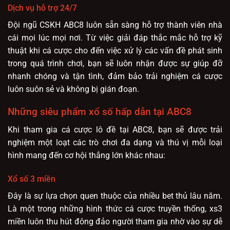
Dịch vụ hỗ trợ 24/7
Đội ngũ CSKH ABC8 luôn sẵn sàng hỗ trợ thành viên nhà
cái mọi lúc mọi nơi. Từ việc giải đáp thắc mắc hỗ trợ kỹ
thuật khi cá cược cho đến việc xử lý các vấn đề phát sinh
trong quá trình chơi, bạn sẽ luôn nhận được sự giúp đỡ
nhanh chóng và tận tình, đảm bảo trải nghiệm cá cược
luôn suôn sẻ và không bị gián đoạn.
Những siêu phẩm xổ số hấp dẫn tại ABC8
Khi tham gia cá cược lô đề tại ABC8, bạn sẽ được trải
nghiệm một loạt các trò chơi đa dạng và thú vị mỗi loại
hình mang đến cơ hội thắng lớn khác nhau:
Xổ số 3 miền
Đây là sự lựa chọn quen thuộc của nhiều bet thủ lâu năm.
Là một trong những hình thức cá cược truyền thống, xs3
miền luôn thu hút đông đảo người tham gia nhờ vào sự dễ