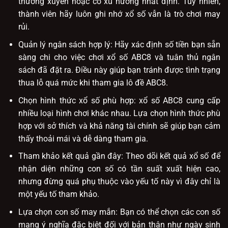
thường xuyên hoặc có xu hướng nhất định. Tuy nhiên,
thành viên hãy luôn ghi nhớ xổ số vẫn là trò chơi may
rủi.
Quản lý ngân sách hợp lý: Hãy xác định số tiền bạn sẵn
sàng chi cho việc chơi xổ số ABC8 và tuân thủ ngân
sách đã đặt ra. Điều này giúp bạn tránh được tình trạng
thua lỗ quá mức khi tham gia lô đề ABC8.
Chọn hình thức xổ số phù hợp: xổ số ABC8 cung cấp
nhiều loại hình chơi khác nhau. Lựa chọn hình thức phù
hợp với sở thích và khả năng tài chính sẽ giúp bạn cảm
thấy thoải mái và dễ dàng tham gia.
Tham khảo kết quả gần đây: Theo dõi kết quả xổ số để
nhận diện những con số có tần suất xuất hiện cao,
nhưng đừng quá phụ thuộc vào yếu tố này vì đây chỉ là
một yếu tố tham khảo.
Lựa chọn con số may mắn: Bạn có thể chọn các con số
mang ý nghĩa đặc biệt đối với bản thân như ngày sinh