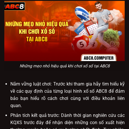
Những mẹo nhỏ hiệu quả khi chơi xổ số tại ABC8
Nắm vững luật chơi: Trước khi tham gia hãy tìm hiểu kỹ
về các quy định của từng loại hình xổ số ABC8 để đảm
bảo bạn hiểu rõ cách chơi cùng với điều khoản liên
quan.
Phân tích kết quả trước: Dành thời gian nghiên cứu các
KQXS trước đây để nhận diện những con số xuất hiện