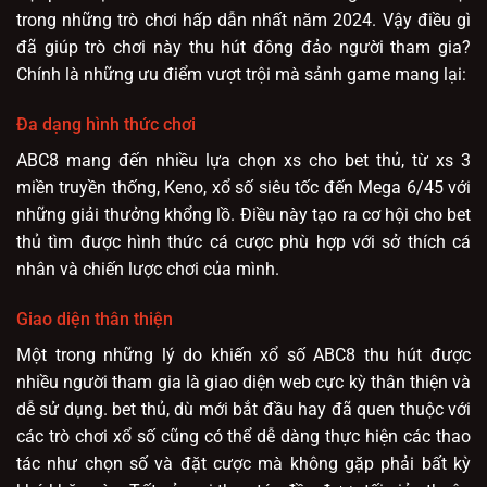
trong những trò chơi hấp dẫn nhất năm 2024. Vậy điều gì
đã giúp trò chơi này thu hút đông đảo người tham gia?
Chính là những ưu điểm vượt trội mà sảnh game mang lại:
Đa dạng hình thức chơi
ABC8 mang đến nhiều lựa chọn xs cho bet thủ, từ xs 3
miền truyền thống, Keno, xổ số siêu tốc đến Mega 6/45 với
những giải thưởng khổng lồ. Điều này tạo ra cơ hội cho bet
thủ tìm được hình thức cá cược phù hợp với sở thích cá
nhân và chiến lược chơi của mình.
Giao diện thân thiện
Một trong những lý do khiến xổ số ABC8 thu hút được
nhiều người tham gia là giao diện web cực kỳ thân thiện và
dễ sử dụng. bet thủ, dù mới bắt đầu hay đã quen thuộc với
các trò chơi xổ số cũng có thể dễ dàng thực hiện các thao
tác như chọn số và đặt cược mà không gặp phải bất kỳ